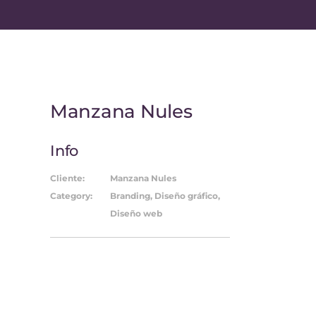
Manzana Nules
Info
Cliente:
Manzana Nules
Category:
Branding, Diseño gráfico,
Diseño web