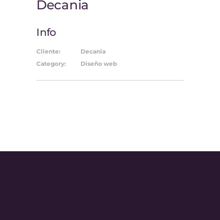
Decania
Info
Cliente:
Decania
Category:
Diseño web